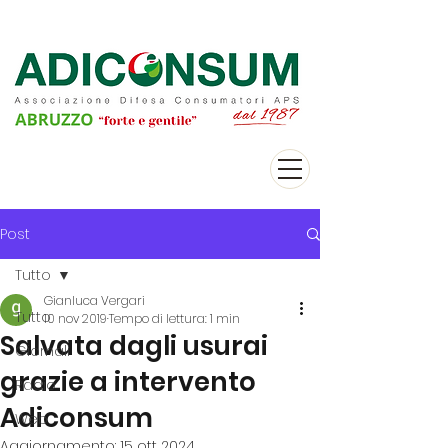
Post
Tutto
Gianluca Vergari
Tutto
10 nov 2019
Tempo di lettura: 1 min
Salvata dagli usurai
Giornali
grazie a intervento
Radio
Adiconsum
Web
Aggiornamento:
15 ott 2024