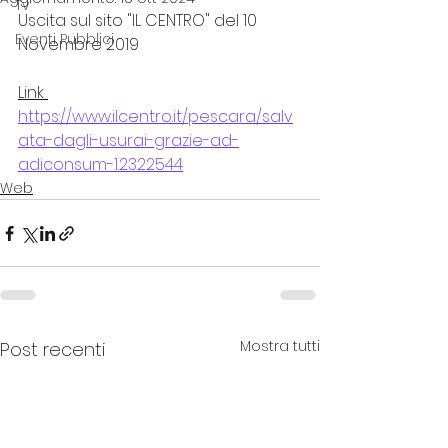
Tv
Uscita sul sito "IL CENTRO" del 10 
Eventi Pubblici
Novembre 2019
Link 
https://www.ilcentro.it/pescara/salv
ata-dagli-usurai-grazie-ad-
adiconsum-1.2322544
Web
Mostra tutti
Post recenti