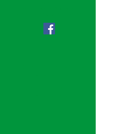
Orari:
Dal Lunedì al Venerdì
9:00 - 13:00 e 16:00 - 20:00
Responsabile Sportello
Alberto Corraro
Conciliatore
Alberto Corraro