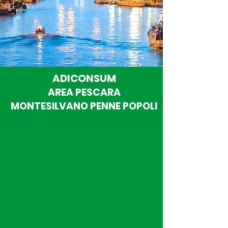
ADICONSUM
AREA PESCARA
MONTESILVANO PENNE POPOLI
Indirizzo e contatti
Viale Pindaro n. 91
65127 Pescara.
pescara@adiconsum.it
pescara@pec.adiconsum.it
085 2035245 / 333 5777819