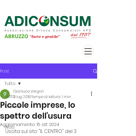
Post
Tutto
Gianluca Vergari
Tutto
3 lug 2018
Tempo di lettura: 1 min
Piccole imprese, lo
Giornali
spettro dell'usura
Radio
Aggiornamento:
15 ott 2024
Web
Uscita sul sito "IL CENTRO" del 3 