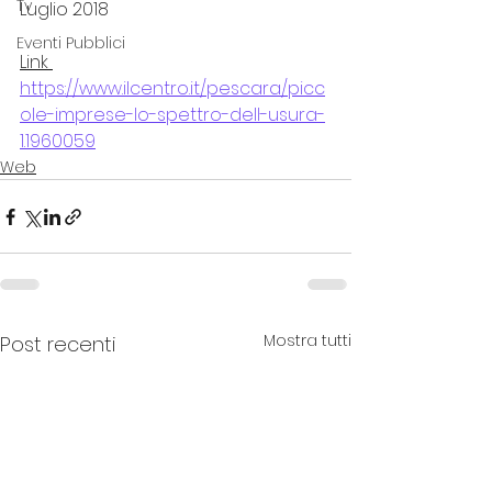
Tv
Luglio 2018
Eventi Pubblici
Link 
https://www.ilcentro.it/pescara/picc
ole-imprese-lo-spettro-dell-usura-
1.1960059
Web
Mostra tutti
Post recenti