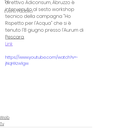
Tv
direttivo Adiconsum, Abruzzo è 
intervenuto al sesto workshop 
Eventi Pubblici
tecnico della campagna "Ho 
Rispetto per l'Acqua" che si è 
tenuto l'8 giugno presso l'Aurum di 
Pescara.
Link
https://www.youtube.com/watch?v=-
jNqHXzw1gw
Web
Tv