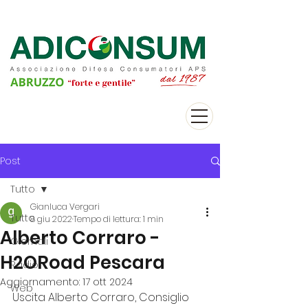
Post
Tutto
Gianluca Vergari
Tutto
8 giu 2022
Tempo di lettura: 1 min
Alberto Corraro -
Giornali
H2ORoad Pescara
Radio
Aggiornamento:
17 ott 2024
Web
Uscita Alberto Corraro, Consiglio 