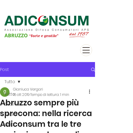
Post
Tutto
Gianluca Vergari
Tutto
16 ott 2019
Tempo di lettura: 1 min
Abruzzo sempre più
Giornali
sprecona: nella ricerca
Radio
Adiconsum tra le tre
Web