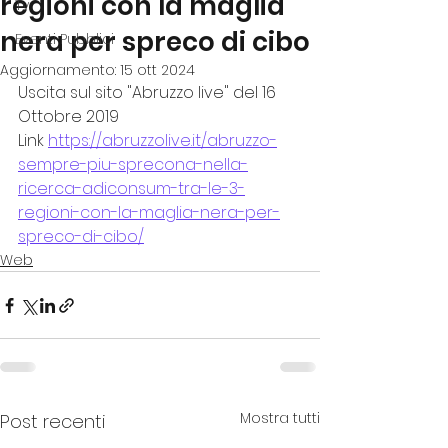
regioni con la maglia
Tv
nera per spreco di cibo
Eventi Pubblici
Aggiornamento:
15 ott 2024
Uscita sul sito "Abruzzo live" del 16 
Ottobre 2019
Link 
https://abruzzolive.it/abruzzo-
sempre-piu-sprecona-nella-
ricerca-adiconsum-tra-le-3-
regioni-con-la-maglia-nera-per-
spreco-di-cibo/
Web
Mostra tutti
Post recenti